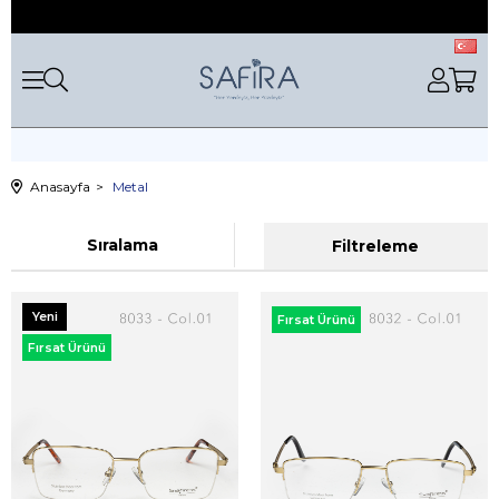
Anasayfa
Metal
Sıralama
Filtreleme
Yeni
Fırsat Ürünü
Ürün
Fırsat Ürünü