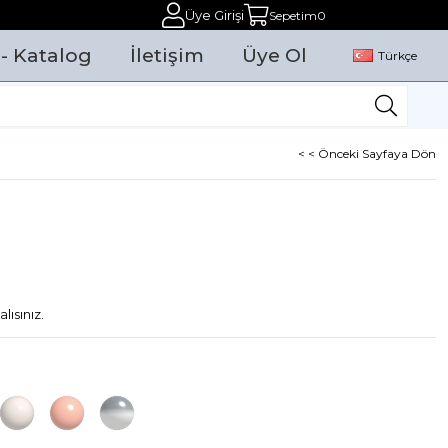
Üye Girişi
Sepetim
0
 - Katalog
İletişim
Üye Ol
Türkçe
< < Önceki Sayfaya Dön
lısınız.