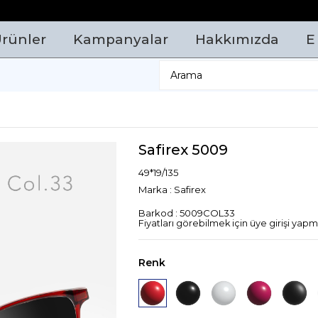
rünler
Kampanyalar
Hakkımızda
E
Safirex 5009
49*19/135
Marka
:
Safirex
Barkod
:
5009COL33
Fiyatları görebilmek için üye girişi yapma
Renk