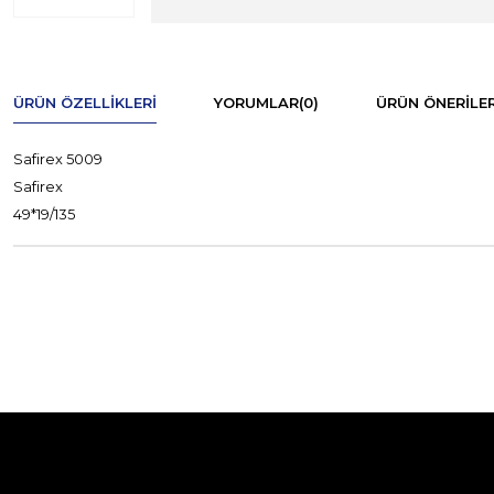
ÜRÜN ÖZELLIKLERI
YORUMLAR
(0)
ÜRÜN ÖNERILER
Safirex 5009
Safirex
49*19/135