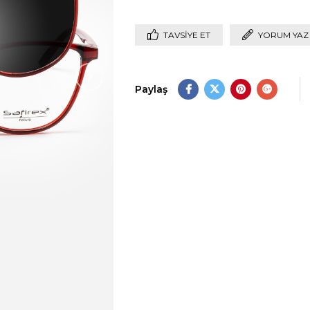
TAVSIYE ET
YORUM YAZ
›
Paylaş