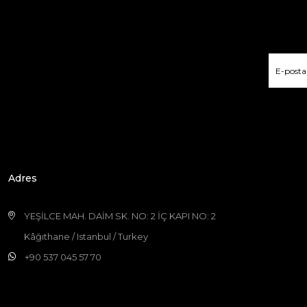
Adres
YEŞİLCE MAH. DAİM SK. NO: 2 İÇ KAPI NO: 2
Kâğıthane / Istanbul / Turkey
+90 537 045 57 70