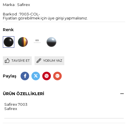
Marka
:
Safirex
Barkod
:
7003-COL-
Fiyatları görebilmek için üye girişi yapmalısınız.
Renk
TAVSIYE ET
YORUM YAZ
Paylaş
ÜRÜN ÖZELLIKLERI
Safirex 7003
Safirex