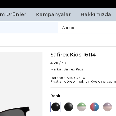
m Ürünler
Kampanyalar
Hakkımızda
Safirex Kids 16114
46*18/130
Marka
:
Safirex Kids
Barkod
:
16114-COL-01
Fiyatları görebilmek için üye girişi yapma
Renk