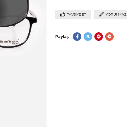
TAVSIYE ET
YORUM YAZ
›
Paylaş