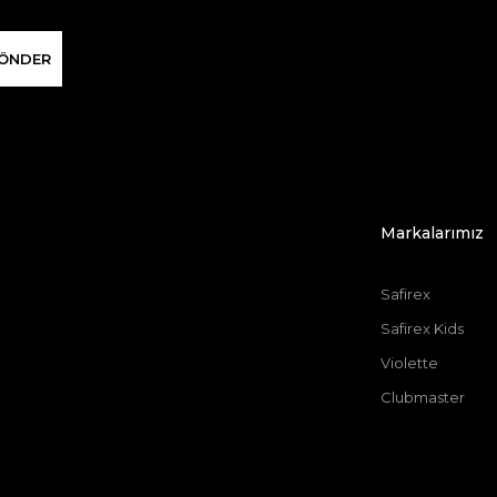
ÖNDER
Markalarımız
Safirex
Safirex Kids
Violette
Clubmaster