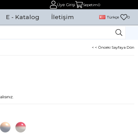
Üye Girişi
Sepetim
0
E - Katalog
İletişim
Türkçe
0
< < Önceki Sayfaya Dön
lısınız.