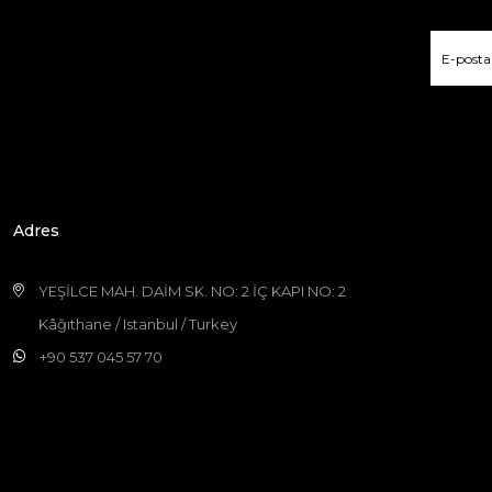
Adres
YEŞİLCE MAH. DAİM SK. NO: 2 İÇ KAPI NO: 2
Kâğıthane / Istanbul / Turkey
+90 537 045 57 70