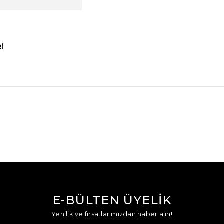
I
E-BÜLTEN ÜYELİK
Yenilik ve fırsatlarımızdan haber alın!