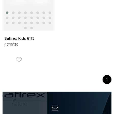
Safirex Kids 6112
45*17/130
1