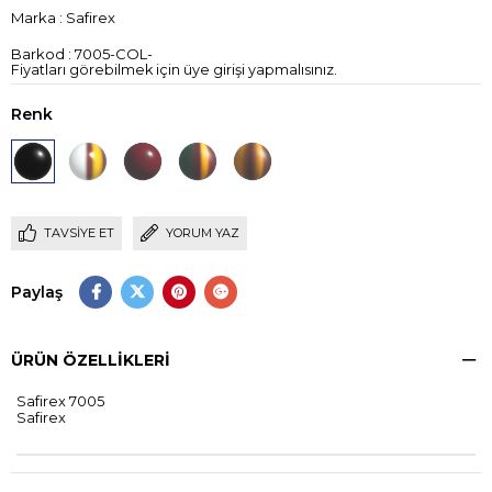
Marka
:
Safirex
Barkod
:
7005-COL-
Fiyatları görebilmek için üye girişi yapmalısınız.
Renk
TAVSIYE ET
YORUM YAZ
Paylaş
ÜRÜN ÖZELLIKLERI
Safirex 7005
Safirex