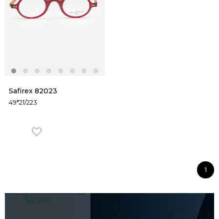
Safirex 82023
49*21/223
1